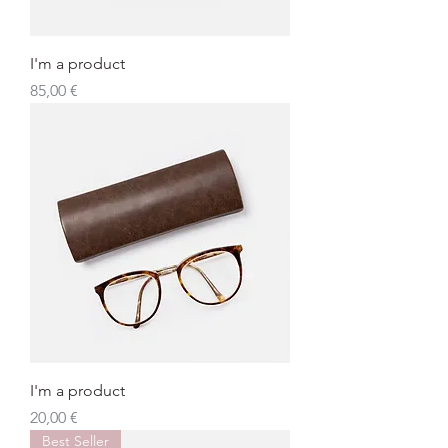
I'm a product
Preis
85,00 €
I'm a product
Preis
20,00 €
Best Seller