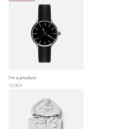
I'm a product
Preis
10,00 €