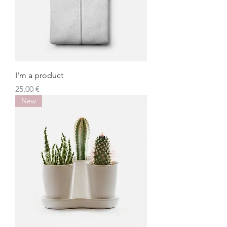
I'm a product
Preis
25,00 €
New