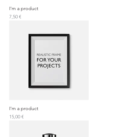
I'm a product
Preis
7,50 €
I'm a product
Preis
15,00 €